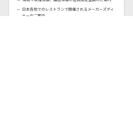
日本各地でのレストランで開催されるメーカーズディ
ナーのご案内
自社圃場やワイナリーで開催のワイナリーツアーのご
案内