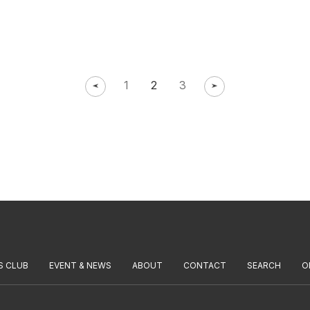
1
2
3
S CLUB
EVENT & NEWS
ABOUT
CONTACT
SEARCH
O